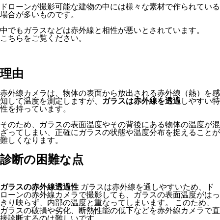
ドローンが撮影可能な建物の中には様々な素材で作られている
場合が多いものです。
中でもガラスなどは赤外線と相性が悪いとされています。
こちらをご覧ください。
理由
赤外線カメラは、物体の表面から放出される赤外線（熱）を感
知して温度を測定しますが、
ガラスは赤外線を透過
しやすい特
性を持っています。
そのため、ガラスの表面温度やその背後にある物体の温度が混
ざってしまい、正確にガラスの状態や温度分布を捉えることが
難しくなります。
診断の困難な点
ガラスの赤外線透過性
ガラスは赤外線を通しやすいため、ド
ローンの赤外線カメラで撮影しても、ガラスの表面温度がはっ
きり映らず、内部の温度と重なってしまいます。 このため、
ガラスの破損や劣化、断熱性能の低下などを赤外線カメラで直
接診断するのは難しいです。