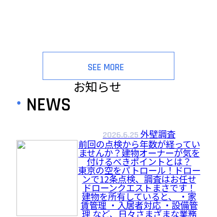
大規模修繕においてネックだった追加費用の上乗せ・
修繕期間の延長など、今まであった4つの問題をドロー
ンで解決します
オーナー様、管理組合様など修繕を考えている方へご
提案いたします。
SEE MORE
お知らせ
NEWS
外壁調査
2026.6.25
前回の点検から年数が経ってい
ませんか？建物オーナーが気を
付けるべきポイントとは？
東京の空をパトロール！ドロー
ンで12条点検、調査はお任せ
ドローンクエストまさです！
建物を所有していると、 ・家
賃管理 ・入居者対応 ・設備管
理 など、日々さまざまな業務