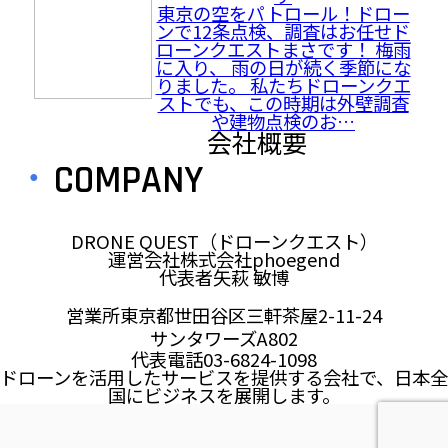
東京の空をパトロール！ドロー
ンで12条点検、調査はお任せド
ローンクエストまさです！ 梅雨
に入り、 雨の日が続く季節にな
りました。 私たちドローンクエ
ストでも、この時期は外壁調査
や建物点検のお…
会社概要
COMPANY
DRONE QUEST（ドローンクエスト）
運営会社
株式会社phoegend
代表者
矢萩 敏博
営業所
東京都世田谷区三軒茶屋2-11-24
サンタワーズA802
代表電話
03-6824-1098
ドローンを活用したサービスを提供する会社で、日本全
国にビジネスを展開します。