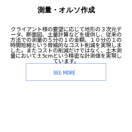
測量・オルソ作成
クライアント様の要望に応じて地形の３次元デ
ータ、断面図、土量計算などを提供し、従来の
方法での測量の５分の１の金額、１０分の１の
時間短縮という脅威的なコスト削減を実現しま
した。またコストの削減だけではなく、土木測
量において±5cmという精密な計測値を実現し
ています。
SEE MORE
Drone×
Repair
ドローン×大規模修繕