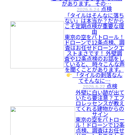
があります。 その…
点検
2026.6.24
「タイルはそんなに落ち
ない」は本当か？だから
こそ定期点検が重要な理
由
東京の空をパトロール！
ドローンで12条点検、調
査はお任せドローンクエ
ストまさです！ 外壁調
査や12条点検のお話をし
ていると、 時々こんな声
を聞くことがあります。
「タイルの剥落なん
てそんなに…
点検
2026.6.22
外壁に白い跡が出て
いたら要注意？エフ
ロレッセンスが教え
てくれる建物からの
サイン
東京の空をパトロー
ル！ドローンで12条
点検、調査はお任せ