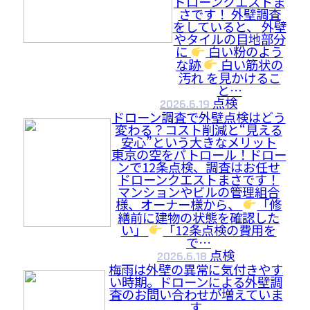
ドローンクエストま
さです！ 外壁調査
をしていると、 外壁
やタイルの目地部分
に
白い粉のよう
な跡
白い筋状の
汚れ を見かけるこ
と…
点検
2026.6.19
ドローン調査で外壁点検はどう
変わる？コスト削減と“見える
安心”という大きなメリット
東京の空をパトロール！ドロー
ンで12条点検、調査はお任せ
ドローンクエストまさです！
マンションやビルの管理組合
様、オーナー様から、
「修
繕前に建物の状態を確認した
い」
「12条点検の費用を
で…
点検
2026.6.18
梅雨は外壁の異常に気付きやす
い時期。ドローンによる外壁調
査のお問い合わせが増えていま
す