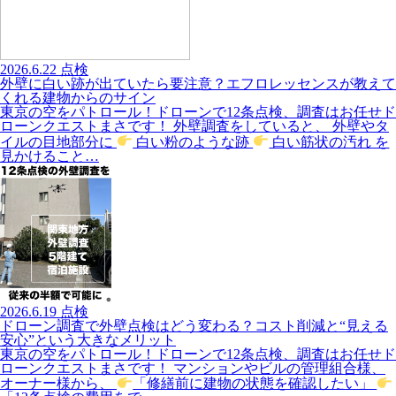
2026.6.22
点検
外壁に白い跡が出ていたら要注意？エフロレッセンスが教えて
くれる建物からのサイン
東京の空をパトロール！ドローンで12条点検、調査はお任せド
ローンクエストまさです！ 外壁調査をしていると、 外壁やタ
イルの目地部分に
白い粉のような跡
白い筋状の汚れ を
見かけること…
2026.6.19
点検
ドローン調査で外壁点検はどう変わる？コスト削減と“見える
安心”という大きなメリット
東京の空をパトロール！ドローンで12条点検、調査はお任せド
ローンクエストまさです！ マンションやビルの管理組合様、
オーナー様から、
「修繕前に建物の状態を確認したい」