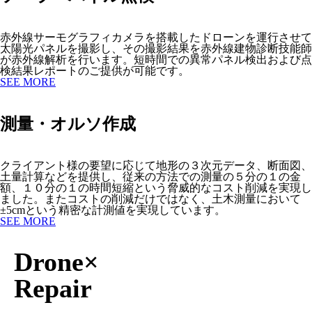
赤外線サーモグラフィカメラを搭載したドローンを運行させて
太陽光パネルを撮影し、その撮影結果を赤外線建物診断技能師
が赤外線解析を行います。短時間での異常パネル検出および点
検結果レポートのご提供が可能です。
SEE MORE
測量・オルソ作成
クライアント様の要望に応じて地形の３次元データ、断面図、
土量計算などを提供し、従来の方法での測量の５分の１の金
額、１０分の１の時間短縮という脅威的なコスト削減を実現し
ました。またコストの削減だけではなく、土木測量において
±5cmという精密な計測値を実現しています。
SEE MORE
Drone×
Repair