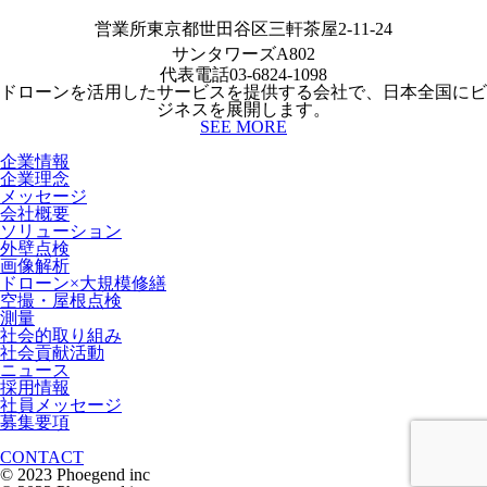
営業所
東京都世田谷区三軒茶屋2-11-24
サンタワーズA802
代表電話
03-6824-1098
ドローンを活用したサービスを提供する会社で、日本全国にビ
ジネスを展開します。
SEE MORE
企業情報
企業理念
メッセージ
会社概要
ソリューション
外壁点検
画像解析
ドローン×大規模修繕
空撮・屋根点検
測量
社会的取り組み
社会貢献活動
ニュース
採用情報
社員メッセージ
募集要項
CONTACT
© 2023 Phoegend inc