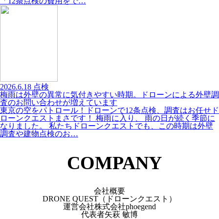
「12条点検の費用をで…
2026.6.18
点検
梅雨は外壁の異常に気付きやすい時期。ドローンによる外壁調
査のお問い合わせが増えています
東京の空をパトロール！ドローンで12条点検、調査はお任せド
ローンクエストまさです！ 梅雨に入り、 雨の日が続く季節に
なりました。 私たちドローンクエストでも、この時期は外壁
調査や建物点検のお…
COMPANY
会社概要
DRONE QUEST（ドローンクエスト）
運営会社
株式会社phoegend
代表者
矢萩 敏博